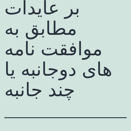
بر عایدات
مطابق به
موافقت نامه
های دوجانبه یا
چند جانبه